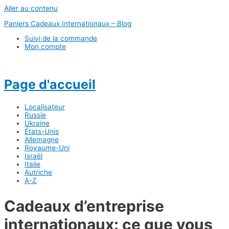
Aller au contenu
Paniers Cadeaux Internationaux – Blog
Suivi de la commande
Mon compte
Page d'accueil
Localisateur
Russie
Ukraine
États-Unis
Allemagne
Royaume-Uni
Israël
Italie
Autriche
A-Z
Cadeaux d’entreprise
internationaux: ce que vous