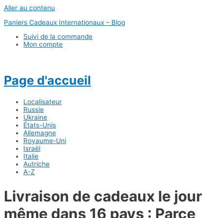
Aller au contenu
Paniers Cadeaux Internationaux – Blog
Suivi de la commande
Mon compte
Page d'accueil
Localisateur
Russie
Ukraine
États-Unis
Allemagne
Royaume-Uni
Israël
Italie
Autriche
A-Z
Livraison de cadeaux le jour
même dans 16 pays : Parce