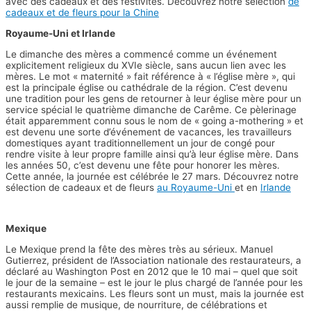
avec des cadeaux et des festivités. Découvrez notre sélection
de
cadeaux et de fleurs pour la Chine
Royaume-Uni et Irlande
Le dimanche des mères a commencé comme un événement
explicitement religieux du XVIe siècle, sans aucun lien avec les
mères. Le mot « maternité » fait référence à « l’église mère », qui
est la principale église ou cathédrale de la région. C’est devenu
une tradition pour les gens de retourner à leur église mère pour un
service spécial le quatrième dimanche de Carême. Ce pèlerinage
était apparemment connu sous le nom de « going a-mothering » et
est devenu une sorte d’événement de vacances, les travailleurs
domestiques ayant traditionnellement un jour de congé pour
rendre visite à leur propre famille ainsi qu’à leur église mère. Dans
les années 50, c’est devenu une fête pour honorer les mères.
Cette année, la journée est célébrée le 27 mars. Découvrez notre
sélection de cadeaux et de fleurs
au Royaume-Uni
et en
Irlande
Mexique
Le Mexique prend la fête des mères très au sérieux. Manuel
Gutierrez, président de l’Association nationale des restaurateurs, a
déclaré au Washington Post en 2012 que le 10 mai – quel que soit
le jour de la semaine – est le jour le plus chargé de l’année pour les
restaurants mexicains. Les fleurs sont un must, mais la journée est
aussi remplie de musique, de nourriture, de célébrations et