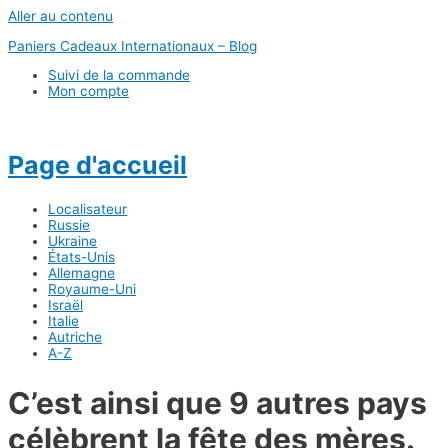
Aller au contenu
Paniers Cadeaux Internationaux – Blog
Suivi de la commande
Mon compte
Page d'accueil
Localisateur
Russie
Ukraine
États-Unis
Allemagne
Royaume-Uni
Israël
Italie
Autriche
A-Z
C’est ainsi que 9 autres pays
célèbrent la fête des mères.